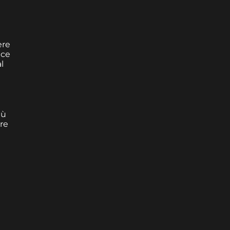
ere
nce
l
iù
re