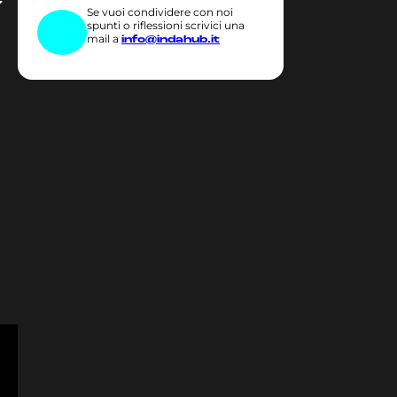
Se vuoi condividere con noi
spunti o riflessioni scrivici una
mail a
info@indahub.it