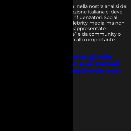
Categories:
Uncategorized
La presenza di brand e aziende nella nostra analisi dei
profili più influenti sulla popolazione italiana ci deve
far pensare al loro ruolo come influenzatori. Social
influencer, content creator, celebrity, media, ma non
solo.Se le Top 100 Voices sono rappresentate
soprattutto da “persone fisiche” e da community o
pagine editoriali, è presente un altro importante…
Read more
Top 100 voices: una guida
ragionata ai topic e ai canali
social per le tue attività con
gli Influencer