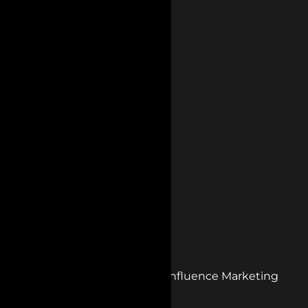
team_uniting
Aprile 28, 2025
Categories:
Uncategorized
3 insight per le tue attività di Influence Marketing
Read more