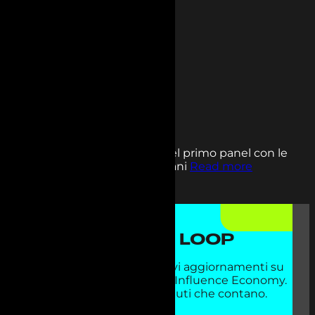
team_uniting
Marzo 26, 2025
Categories:
Uncategorized
Reason why e metodologia del primo panel con le
voci più famose dei social italiani
Read more
RESTA NEL LOOP
Iscriviti alla newsletter e ricevi aggiornamenti su
eventi, webinar e insight dall’Influence Economy.
Niente spam, solo contenuti che contano.