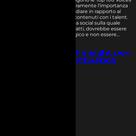
ha evidenziato ancora più chiaramente l’importanza
della scelta del canale da presidiare in rapporto al
topic che si vuole trattare nei contenuti con i talent.
La definizione della piattaforma social sulla quale
attivare una collaborazione, infatti, dovrebbe essere
guidata da un pensiero strategico e non essere…
Read more
Top 100 voices: 3 insight per
le tue attività di Influence
Marketing